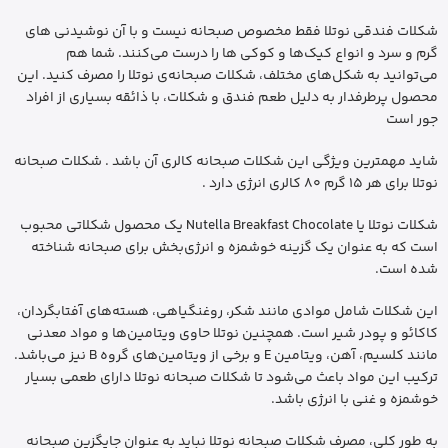
شکلات فندقی نوتلا فقط مخصوص صبحانه نیست و با آن نوشیدنی‌‌ های
گرم و سرد و انواع کیک‌ها و کوکی‌ ها را درست می‌کنند. شما هم
می‌توانید به شکل‌های مختلف، شکلات صبحانه‌ی نوتلا را مصرف کنید. این
محصول پرطرفدار به دلیل طعم فندق و شکلات، با ذائقه‌ بسیاری از افراد
جور است
شاید مهمترین ویژگی این شکلات صبحانه کالری آن باشد . شکلات صبحانه
نوتلا برای هر 15 گرم 80 کالری انرژی دارد .
شکلات نوتلا یا Nutella Breakfast Chocolate یک محصول شکلاتی محبوب
است که به عنوان یک گزینه خوشمزه و انرژی‌بخش برای صبحانه شناخته
شده است.
این شکلات شامل موادی مانند شکر، روغنگیاهی، هسته‌های آفتابگردان،
کاکائو و پودر شیر است. همچنین نوتلا حاوی ویتامین‌ها و مواد معدنی
مانند کلسیم، آهن، ویتامین E و برخی از ویتامین‌های گروه B نیز می‌باشد.
ترکیب این مواد باعث می‌شود تا شکلات صبحانه نوتلا دارای طعمی بسیار
خوشمزه و غنی با انرژی باشد.
به طور کلی، مصرف شکلات صبحانه نوتلا نباید به عنوان جایگزین صبحانه