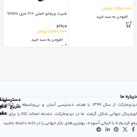
r
1,450,000
تومان
شربت ویمتو اصلی 710 میل Vimto
ل
افزودن به سبد خرید
0
ویمتو
1,550,000
تومان
افزودن به سبد خرید
درباره ما
دسترسی
لین
نم
نیدومارکت از سال 1399 با هدف دسترسی آسان و بی‌واسطه به کالاهای
سریع
های
ها
مفی
اع
اورجینال جهانی شکل گرفت. ما در نیدومارکت، دغدغه اصالت کالا را برای شما
رفع کردیم تا با خیالی آسوده، بهترین‌های بازار جهانی را در خانه داشته باشید.