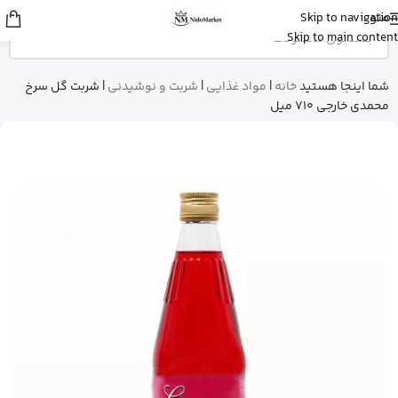
منو
Skip to navigation
زهرا
از گرگان
Skip to main content
کپسول پریورین بایر آلمان رو خرید کرد
20 دقیقه پیش
شما اینجا هستید
خانه
|
مواد غذایی
|
شربت و نوشیدنی
|
شربت گل سرخ
محمدی خارجی 710 میل