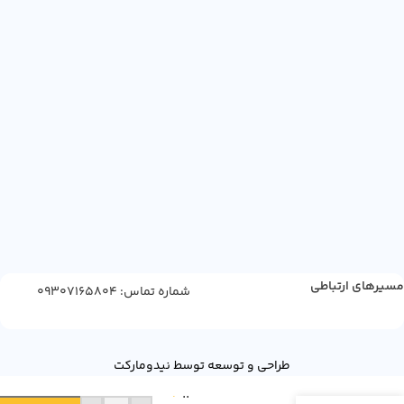
مسیرهای ارتباطی
شماره تماس: 09307165804
شربت
طراحی و توسعه توسط نیدومارکت
گل
11
سرخ