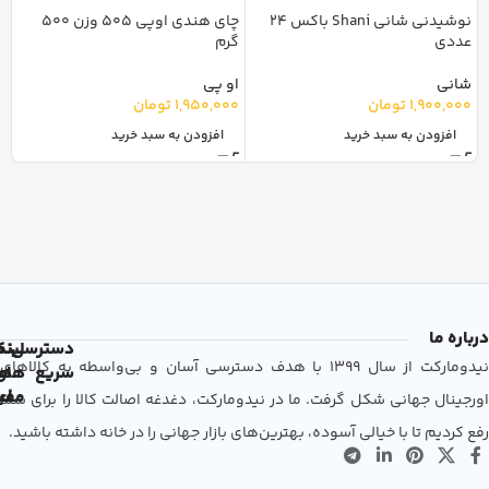
نوشیدنی شانی Shani باکس 24
چای هندی اوپی 505 وزن 500
چ
عددی
گرم
اصل 4
شانی
او پی
ش
1,900,000
تومان
1,950,000
تومان
0
افزودن به سبد خرید
افزودن به سبد خرید
درباره ما
دسترسی
لین
نم
نیدومارکت از سال 1399 با هدف دسترسی آسان و بی‌واسطه به کالاهای
سریع
های
ها
مفی
اع
اورجینال جهانی شکل گرفت. ما در نیدومارکت، دغدغه اصالت کالا را برای شما
رفع کردیم تا با خیالی آسوده، بهترین‌های بازار جهانی را در خانه داشته باشید.