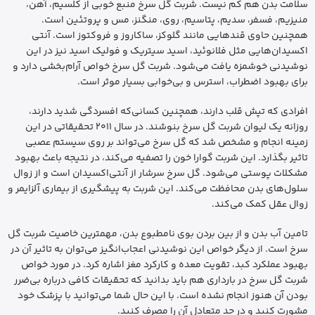
سلامت بدن هم کم نیست. شربت گل سرخ منبع خوبی از کلسیم، آهن،
منیزیم، فسفر، سدیم، پتاسیم، روی، منگنز، مس و پروتئین است.
همچنین حاوی قندهایی مانند گلوکز، ساکاروز و فروکتوز است. آنتی
اکسیدان‌هایی مثل فلانوئید، اسید سیتریک و فولیک اسید نیز در این
نوشیدنی خوشمزه یافت می‌شود. شربت گل سرخ خواص آرام‌بخشی دارد و
برای بهبود اضطراب، استرس و بی‌خوابی بسیار موثر است.
افرادی که تپش قلب دارند، همچنین کسانی‌که افسردگی شدید دارند،
روزانه یک لیوان شربت گل سرخ بنوشند. در سال ۲۰۱۱ تحقیقاتی در این
زمینه انجام و مشخص شد که گل سرخ می‌تواند بر روی سیستم عصبی
تاثیر بگذارد. این شربت گوارا خون را تصفیه می‌کند، در نتیجه باعث بهبود
مشکلات پوستی می‌شود. گل سرخ سرشار از آنتی‌اکسیدان است و از زوال
سلول‌های بدن محافظت می‌کند. این شربت به پیشگیری از بیماری آلزایمر و
زوال عقل کمک می‌کند.
تامین آب بدن و از بین بردن بوی نامطبوع بدن، مهمترین خاصیت شربت گل
سرخ است. از دیگر خواص این نوشیدنی اعجاب‌انگیز می‌توان به تاثیر آن در
بهبود عملکرد کبد، تقویت معده و کارکرد مغز اشاره کرد. در مورد خواص
شربت گل سرخ در بارداری هم باید بدانید که تحقیقات کافی درباره بی‌ضرر
بودن آن هنوز انجام نشده ‌است. با این حال شما می‌توانید با پزشک خود
مشورت کنید و در حد متعادل آن را مصرف کنید.