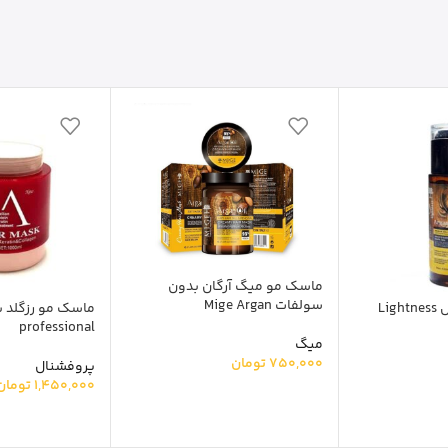
ماسک مو میگ آرگان بدون
سولفات Mige Argan
روغن آرگان لایتنس Lightness
professional
میگ
750,000
تومان
پروفشنال
1,450,000
تومان