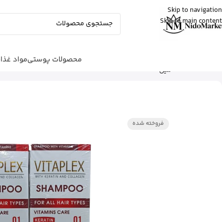
Skip to navigation
Skip to main content
زهرا
از گرگان
کپسول پریورین بایر آلمان رو خرید کرد
20 دقیقه پیش
محصولات پوستی
مواد غذا
شما اینجا هستید
خانه
|
محصولات مو
|
شامپو
|
میل
فروخته شده