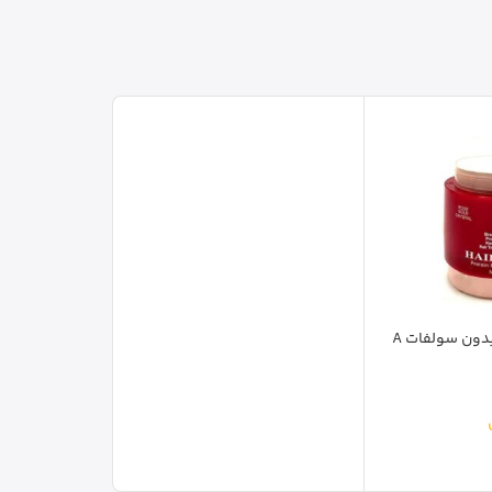
ماسک مو رزگلد بدون سولفات A