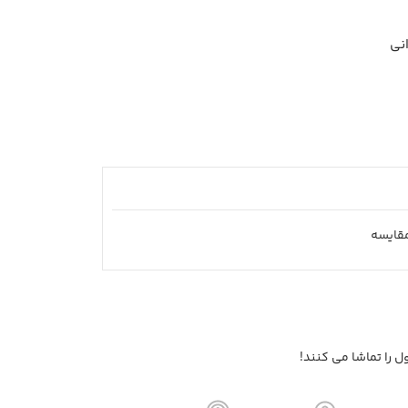
نی
قايسه
 را تماشا می کنند!