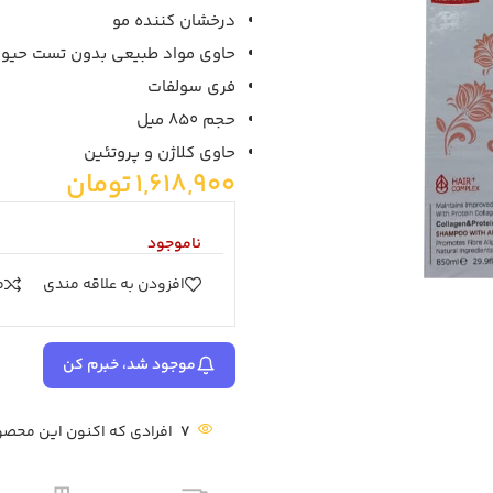
درخشان کننده مو
حاوی مواد طبیعی بدون تست حیوا
فری سولفات
حجم 850 میل
حاوی کلاژن و پروتئین
1,618,900
تومان
ناموجود
افزودن به علاقه مندی
م
موجود شد، خبرم کن
7
افرادی که اکنون این محصول