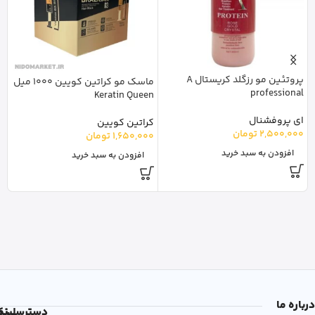
پروتئین مو رزگلد کریستال A
ماسک مو کراتین کویین 1000 میل
l
professional
Keratin Queen
ای پروفشنال
پ
کراتین کویین
2,500,000
تومان
0
1,650,000
تومان
افزودن به سبد خرید
افزودن به سبد خرید
درباره ما
دسترسی
لین
نم