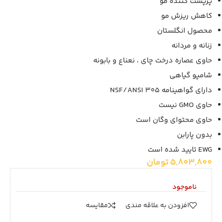
پرپشت کننده مو
کاهش ریزش مو
محصول انگلستان
زنانه و مردانه
حاوی عصاره درخت چای ، نعناع و بابونه
شامپو گیاهی
دارای گواهینامه NSF/ANSI 305
حاوی GMO نیست
حاوی محتوای وگان است
بدون پارابن
EWG تایید شده است
5,803,800
تومان
ناموجود
افزودن به علاقه مندی
مقايسه