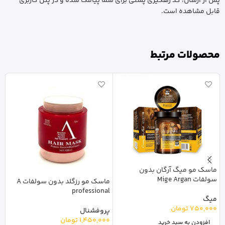
پس از ارسال، کد رهگیری پستی برای شما پیامک شده و در پنل کاربری
قابل مشاهده است.
محصولات مرتبط
ماسک مو میگ آرگان بدون
سولفات Mige Argan
ماسک مو رزگلد بدون سولفات A
م
professional
پاستا
میگ
750,000
تومان
پروفشنال
پ
1,450,000
تومان
0
افزودن به سبد خرید