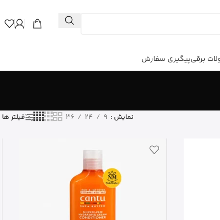
ات برقی
پیگیری سفارش
نمایش
9
24
36
فیلتر ها