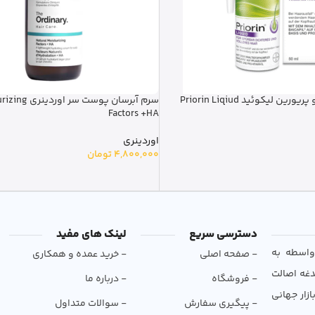
 لیکوئید Priorin Liqiud
سرم آبرسان پوست
Factors +HA
اوردینری
4,800,000
تومان
دسترسی سریع
لینک های مفید
و بی‌واسطه به
- صفحه اصلی
- خرید عمده و همکاری
دغه اصالت
- فروشگاه
- درباره ما
ازار جهانی
- پیگیری سفارش
- سوالات متداول