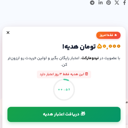
×
🔥 فقط امروز
50,000
تومان هدیه!
با عضویت در
نیدومارکت
، اعتبار رایگان بگیر و اولین خریدت رو ارزون‌تر
کن.
⏰ این هدیه فقط 3 روز اعتبار دارد
00
:
55
مسیرهای ارتباطی
شماره تماس: 09307165804
🎁 دریافت اعتبار هدیه
طراحی و توسعه توسط نیدومارکت