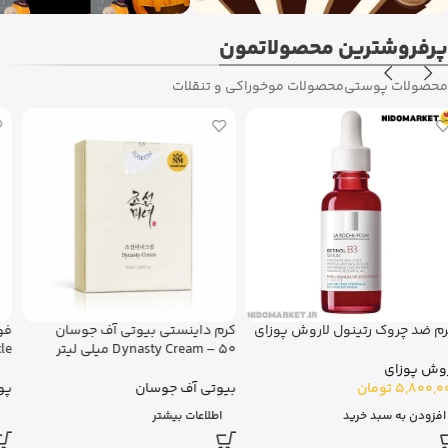
پرفروشترین محصولاتمون
محصولات پوستی
محصولات مو
خوراکی و تنقلات
فوم شستشوی صورت پوندز Bright
دابل سرم دور چشم جوانساز کلارنس
Miracle زغال فعال – 100 گرم
کلارنس
پوندز
16,500,000
تومان
اطلاعات بیشتر
افزودن به سبد خرید