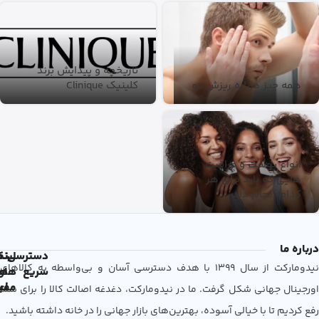
تاریخچه و پیدایش برند
همه چیز درباره ریزش مو
کلینیک Clinique
انواع پوست و مراقبت
هایی که باید برای هر
کدام انجام داد
درباره ما
دسترسی
لین
نم
نیدومارکت از سال 1399 با هدف دسترسی آسان و بی‌واسطه به کالاهای
سریع
های
ها
مفی
اع
اورجینال جهانی شکل گرفت. ما در نیدومارکت، دغدغه اصالت کالا را برای شما
رفع کردیم تا با خیالی آسوده، بهترین‌های بازار جهانی را در خانه داشته باشید.