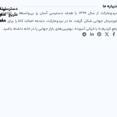
درباره ما
دسترسی
لین
نم
نیدومارکت از سال 1399 با هدف دسترسی آسان و بی‌واسطه به کالاهای
سریع
های
ها
مفی
اع
اورجینال جهانی شکل گرفت. ما در نیدومارکت، دغدغه اصالت کالا را برای شما
رفع کردیم تا با خیالی آسوده، بهترین‌های بازار جهانی را در خانه داشته باشید.