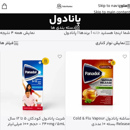
منو
Skip to navigation
عسل
از تهران
Skip to main content
پانادول
استیک ضد آفتاب نامرئی ایزدین رو خرید
کرد
13 دقیقه پیش
دسته بندی ها
شما اینجا هستید
خانه
|
برندها
|
پانادول
نمایش همه 4 نتیجه
نمایش نوار کناری
فیلتر ها
ساشه پانادول Cold & Flu Vapour
شربت پانادول کودکان 5 تا 12 سال
Release بسته 10 عددی
240mg/5mL – حجم 100 میلی‌لیتر