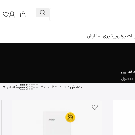
ات برقی
پیگیری سفارش
 غذایی
نمایش
9
24
36
فیلتر ها