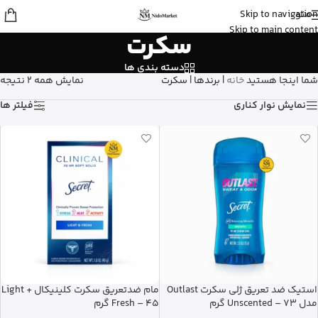
منو
Skip to navigation
مهرنوش
از تهران
Skip to main content
سکرت
کلروفیل مایع ناو نعنایی رو خرید کرد
12 دقیقه پیش
دسته بندی ها
شما اینجا هستید
خانه
|
برندها
|
سکرت
نمایش همه 2 نتیجه
نمایش نوار کناری
فیلتر ها
استیک ضد تعریق ژلی سکرت Outlast
مام ضدتعریق سکرت کلینیکال Light +
مدل Unscented – 73 گرم
Fresh – 45 گرم