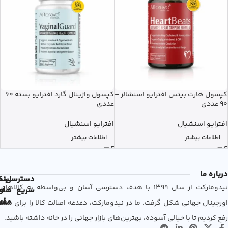
کپسول هارت بیتس افترایو اسنشالز –
کپسول واژینال گارد افترایو بسته 60
90 عددی
عددی
افترایو اسنشیال
افترایو اسنشیال
اطلاعات بیشتر
اطلاعات بیشتر
درباره ما
دسترسی
لین
نم
نیدومارکت از سال 1399 با هدف دسترسی آسان و بی‌واسطه به کالاهای
سریع
های
ها
مفی
اع
اورجینال جهانی شکل گرفت. ما در نیدومارکت، دغدغه اصالت کالا را برای شما
رفع کردیم تا با خیالی آسوده، بهترین‌های بازار جهانی را در خانه داشته باشید.