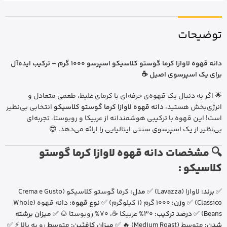
توضیحات
دانه قهوه لاوازا کرما گوستو کلاسیکو اسپرسو 1000 گرم – ترکیب ایده‌آل
برای یک اسپرسوی اصیل ☕
🌟 اگر به دنبال یک قهوه‌ی حرفه‌ای با کرمای غلیظ، طعمی متعادل و
انرژی‌بخش هستید،
دانه قهوه لاوازا کرما گوستو کلاسیکو
انتخابی بی‌نظیر
است! این قهوه با ترکیبی هوشمندانه از عربیکا و روبوستا، تجربه‌ای
بی‌نظیر از یک اسپرسوی سنتی ایتالیایی را ارائه می‌دهد. 😍
🔍 مشخصات دانه قهوه لاوازا کرما گوستو
کلاسیکو :
✅
برند:
لاوازا (Lavazza) ✅
مدل:
کرما گوستو کلاسیکو (Crema e Gusto
Classico) ✅
وزن:
1000 گرم (1 کیلوگرم) ✅
نوع قهوه:
دانه قهوه (Whole
Beans) ✅
درصد ترکیب:
30% عربیکا ☕، 70% روبوستا 🌰 ✅
میزان برشته
شدن:
متوسط (Medium Roast) 🔥 ✅
میزان کافئین:
متوسط رو به بالا ⚡ ✅