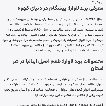
می‌شوند.
معرفی برند لاوازا: پیشگام در دنیای قهوه
لاوازا
(Lavazza) یکی از معروف‌ترین و معتبرترین برندهای قهوه در جهان
است که با بیش از 120 سال تجربه در تولید قهوه‌های با کیفیت بالا، به
شهرت رسیده است. این برند ایتالیایی در سال 1895 توسط
لوئیجی لاوازا
تأسیس شد و از آن زمان به عنوان نمادی از قهوه اصیل ایتالیایی شناخته
می‌شود. برند لاوازا همیشه به کیفیت و طعم منحصر به فرد قهوه‌های خود
توجه داشته و در تولید انواع مختلف قهوه، از دانه‌های قهوه گرفته تا
قهوه‌های آسیاب شده و کپسول‌ها، بی‌نظیر است.
محصولات برند لاوازا: طعم اصیل ایتالیا در هر
فنجان
محصولات
لاوازا
به گونه‌ای طراحی شده‌اند که طعمی فوق‌العاده و بی‌نظیر
را برای علاقه‌مندان به قهوه به ارمغان بیاورد. در فروشگاه
نیدومارکت
،
می‌توانید انواع قهوه‌های لاوازا را با ضمانت اصالت کالا و ارسال سریع تهیه
کنید. برخی از محصولات محبوب این برند عبارتند از:
قهوه دانه لاوازا
: دانه‌های قهوه با کیفیت بالا که برای اسپرسو یا