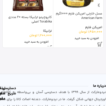
عسل خارجی امریکن فارم 1000گرم
کاپوچینو ترابیکا بسته 20 عددی
l
American Farm
Torabika اصلی
امریکن فارم
با
ترابیکا
1,450,000
تومان
0
1,200,000
تومان
افزودن به سبد خرید
افزودن به سبد خرید
درباره ما
دسترسی
لین
نم
نیدومارکت از سال 1399 با هدف دسترسی آسان و بی‌واسطه به کالاهای
سریع
های
ها
مفی
اع
اورجینال جهانی شکل گرفت. ما در نیدومارکت، دغدغه اصالت کالا را برای شما