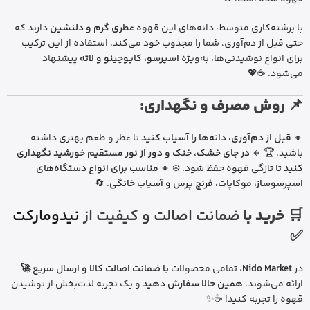
با برشته‌کاری متوسط، دانه‌های این قهوه
عطری گرم و دلنشین
دارند که
حتی قبل از دم‌آوری، شما را مجذوب خود می‌کند. استفاده از این ترکیب
برای انواع نوشیدنی‌ها، به‌ویژه
اسپرسو، کاپوچینو و لاته
پیشنهاد
می‌شود. ☕💖
📌 روش مصرف و نگهداری:
🔸
قبل از دم‌آوری، دانه‌ها را آسیاب کنید
تا عطر و طعم بهتری داشته
باشید. 🏆 🔸
در جای خشک، خنک و دور از نور مستقیم خورشید نگهداری
کنید
تا تازگی قهوه حفظ شود. ❄️ 🔸
مناسب برای انواع دستگاه‌های
اسپرسوساز، موکاپات، فرنچ پرس و آسیاب خانگی
. 🔄
🛒 خرید با
ضمانت اصالت و کیفیت از
نیدومارکت
✅
در
Nido Market
، تمامی محصولات
با ضمانت اصالت کالا و ارسال سریع 🚀
ارائه می‌شوند.
همین حالا سفارش دهید
و یک تجربه لذت‌بخش از نوشیدن
قهوه را تجربه کنید! ☕✨