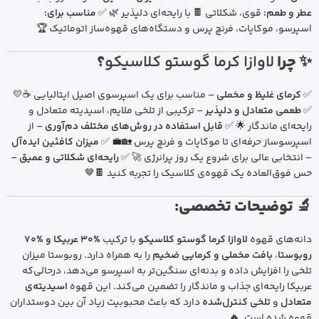
عطر و طعم:
قوی، شکلاتی 🍫 با رایحه‌ای دلپذیر 🌿 ✅
مناسب برای:
اسپرسو، موکاپات، فرنچ پرس و دستگاه‌های قهوه‌ساز اتوماتیک 🏆
✨ چرا
لاوازا کرما گوستو کلاسیکو
؟
✅
کرمای غلیظ و مخملی
– مناسب برای یک اسپرسوی اصیل ایتالیایی ☕💛
✅
طعمی متعادل و دلپذیر
– ترکیبی از تلخی ملایم، اسیدیته متعادل و
رایحه‌ای ماندگار 🌟 ✅
قابل استفاده در روش‌های مختلف دم‌آوری
– از
اسپرسوساز حرفه‌ای تا موکاپات و فرنچ پرس 🏡💼 ✅
میزان کافئین ایده‌آل
– انتخابی عالی برای شروع یک روز پرانرژی 🚀 ✅
رایحه‌ای شکلاتی و عمیق
–
حس فوق‌العاده یک قهوه‌ی کلاسیک را تجربه کنید 🍫🤎
🔬 توضیحات تخصصی:
دانه‌های قهوه
لاوازا کرما گوستو کلاسیکو
با ترکیب
%30 عربیکا و %70
روبوستا
،
بافت مخملی و کرمایی ضخیم
را به همراه دارد. روبوستا میزان
تلخی را افزایش داده و بدنه‌ای سنگین‌تر به اسپرسو می‌دهد، درحالی‌که
عربیکا رایحه‌ای جذاب و ماندگار را تضمین می‌کند. این قهوه
اسیدیته‌ی
متعادل
و
تلخی کنترل‌شده
دارد که باعث محبوبیت زیاد آن بین دوستداران
قهوه شده است. 🔥