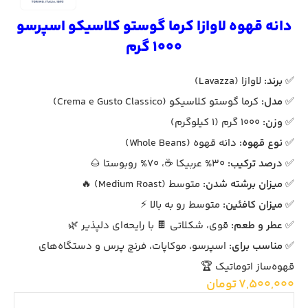
دانه قهوه لاوازا کرما گوستو کلاسیکو اسپرسو
1000 گرم
✅
برند:
لاوازا (Lavazza)
✅
مدل:
کرما گوستو کلاسیکو (Crema e Gusto Classico)
✅
وزن:
1000 گرم (1 کیلوگرم)
✅
نوع قهوه:
دانه قهوه (Whole Beans)
✅
درصد ترکیب:
30% عربیکا ☕، 70% روبوستا 🌰
✅
میزان برشته شدن:
متوسط (Medium Roast) 🔥
✅
میزان کافئین:
متوسط رو به بالا ⚡
✅
عطر و طعم:
قوی، شکلاتی 🍫 با رایحه‌ای دلپذیر 🌿
✅
مناسب برای:
اسپرسو، موکاپات، فرنچ پرس و دستگاه‌های
قهوه‌ساز اتوماتیک 🏆
7,500,000
تومان