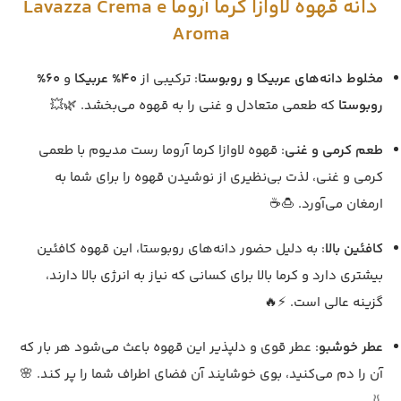
دانه قهوه لاوازا کرما آروما Lavazza Crema e
Aroma
مخلوط دانه‌های عربیکا و روبوستا
: ترکیبی از
40% عربیکا
و
60%
روبوستا
که طعمی متعادل و غنی را به قهوه می‌بخشد. 🌿💥
طعم کرمی و غنی
: قهوه لاوازا کرما آروما رست مدیوم با طعمی
کرمی و غنی، لذت بی‌نظیری از نوشیدن قهوه را برای شما به
ارمغان می‌آورد. 🍮☕️
کافئین بالا
: به دلیل حضور دانه‌های روبوستا، این قهوه کافئین
بیشتری دارد و کرما بالا برای کسانی که نیاز به انرژی بالا دارند،
گزینه عالی است. ⚡️🔥
عطر خوشبو
: عطر قوی و دلپذیر این قهوه باعث می‌شود هر بار که
آن را دم می‌کنید، بوی خوشایند آن فضای اطراف شما را پر کند. 🌸