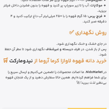
🔸
اسپرسوساز:
18-20 گرم قهوه برای هر شات استفاده کنید.
🔸
موکاپات:
آب را تا زیر سوپاپ پر کنید و قهوه را بدون فشردن داخل فیلتر
بریزید.
🔸
فرنچ پرس:
15 گرم قهوه را با 250 میلی‌لیتر آب داغ ترکیب کنید و 4
دقیقه صبر کنید.
روش نگهداری ✅
در جای خشک و خنک نگهداری شود.
پس از باز شدن، در ظرف
دربسته و غیرشفاف
نگهداری شود تا عطر آن حفظ
شود.
خرید دانه قهوه لاوازا کرما آروما از
نیدومارکت
🛒
در
NidoMarket
، ما اصالت محصولات را تضمین می‌کنیم و ارسال سریع را
برای شما فراهم کرده‌ایم. همین حالا سفارش دهید و از یک فنجان قهوه
بی‌نظیر لذت ببرید! 🚀