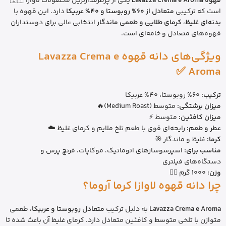
قهوه Lavazza Crema e Aroma
یکی از پرطرفدارترین محصولات لاوازا 🇮🇹
است که ترکیبی
متعادل از 60% روبوستا و 40% عربیکا
دارد. این قهوه با
بدنه‌ای غلیظ، کرمای طلایی و طعمی ماندگار
انتخابی عالی برای دوستداران
قهوه‌های متعادل و خامه‌ای است.
ویژگی‌های دانه قهوه Lavazza Crema e
Aroma ✅
ترکیب:
60% روبوستا، 40% عربیکا
میزان برشتگی:
متوسط (Medium Roast)🔥
میزان کافئین:
متوسط ⚡
عطر و طعم:
رایحه‌ای قوی با طعم تلخ ملایم و کرمای غلیظ ☁️
کرما:
غلیظ و ماندگار 🎯
مناسب برای:
اسپرسوسازهای اتوماتیک، موکاپات، فرنچ پرس و
دستگاه‌های فیلتری
وزن:
1000 گرم 🏋️‍♂️
چرا دانه قهوه لاوازا کرما آروما؟
Lavazza Crema e Aroma
به دلیل ترکیب
متعادل روبوستا و عربیکا
، طعمی
متوازن با تلخی متوسط و کافئین متعادل دارد. کرمای غلیظ آن باعث شده تا