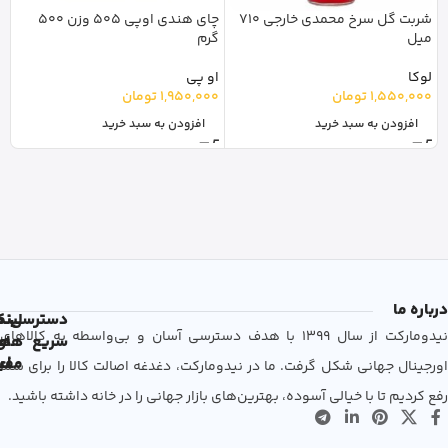
شربت گل سرخ محمدی خارجی 710
چای هندی اوپی 505 وزن 500
ع
میل
گرم
ام
لوکا
او پی
0
1,550,000
تومان
1,950,000
تومان
افزودن به سبد خرید
افزودن به سبد خرید
درباره ما
دسترسی
لین
نم
نیدومارکت از سال 1399 با هدف دسترسی آسان و بی‌واسطه به کالاهای
سریع
های
ها
مفی
اع
اورجینال جهانی شکل گرفت. ما در نیدومارکت، دغدغه اصالت کالا را برای شما
رفع کردیم تا با خیالی آسوده، بهترین‌های بازار جهانی را در خانه داشته باشید.