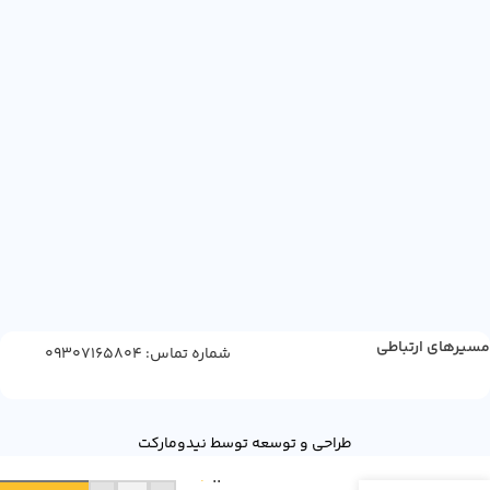
مسیرهای ارتباطی
شماره تماس: 09307165804
دانه
قهوه
طراحی و توسعه توسط نیدومارکت
لاوازا
کرما
12