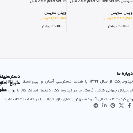
سریس veiden series حجم 850 میل
series حجم 850 میل
ویدن سریس
ویدن سریس
2,548,200
تومان
1,618,900
تومان
اطلاعات بیشتر
اطلاعات بیشتر
درباره ما
دسترسی
لین
نم
نیدومارکت از سال 1399 با هدف دسترسی آسان و بی‌واسطه به کالاهای
سریع
های
ها
مفی
اع
اورجینال جهانی شکل گرفت. ما در نیدومارکت، دغدغه اصالت کالا را برای شما
رفع کردیم تا با خیالی آسوده، بهترین‌های بازار جهانی را در خانه داشته باشید.