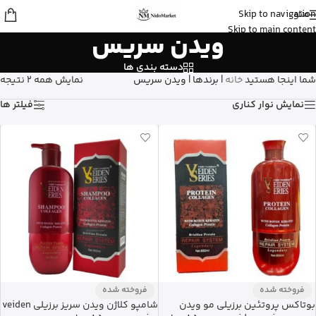
منو
Skip to navigation
عسل
از تهران
Skip to main content
ویدن سریس
استیک ضد آفتاب نامرئی ایزدین رو خرید
کرد
13 دقیقه پیش
دسته بندی ها
شما اینجا هستید
خانه
|
برندها
|
ویدن سریس
نمایش همه 2 نتیجه
نمایش نوار کناری
فیلتر ها
فروخته شده
فروخته شده
بوتاکس پروتئین برزیلی مو ویدن
شامپو کلاژن ویدن سریز برزیلی veiden