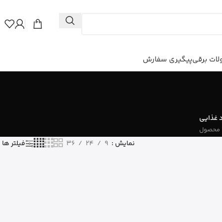
ات برقی
پیگیری سفارش
 غذایی
نمایش
9
24
36
فیلتر ها