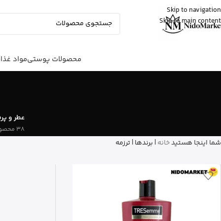
Skip to navigation
Skip to main content
شایلی
از تهران
ژل شستشوی بدن ویکتوریا سکرت رو
خرید کرد
3 دقیقه پیش
محصولات پوستی
مواد غذا
عطر و پر
38 محصول
شما اینجا هستید
خانه
|
برندها
|
ترزمه