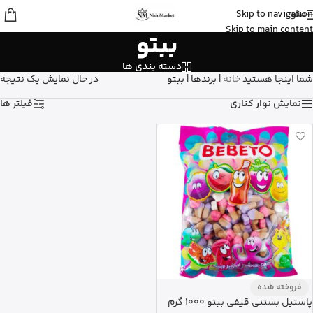
منو
Skip to navigation
Fatemeh
از تهران
Skip to main content
ببتو
ادو پرفیوم زنانه بورلی هیلز پولو کلاب رو
خرید کرد
9 دقیقه پیش
دسته بندی ها
شما اینجا هستید
خانه
|
برندها
|
ببتو
در حال نمایش یک نتیجه
نمایش نوار کناری
فیلتر ها
فروخته شده
پاستیل بستنی قیفی ببتو 1000 گرم