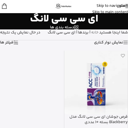
منو
Skip to navigation
sina
از اصفهان
Skip to main content
ای سی سی لانگ
قرص ول من اورجینال رو خرید کرد
5 دقیقه پیش
دسته بندی ها
شما اینجا هستید
خانه
|
برندها
|
ای سی سی لانگ
در حال نمایش یک نتیجه
نمایش نوار کناری
فیلتر ها
قرص جوشان ای سی سی لانگ مدل
Blackberry بسته 10 عددی