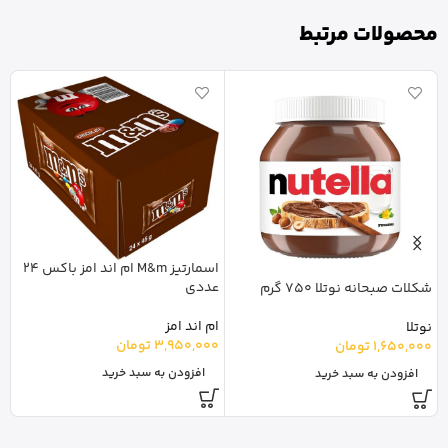
محصولات مرتبط
اسمارتیز M&m ام اند امز باکس 24
د
عددی
شکلات صبحانه نوتلا 750 گرم
o
ام اند امز
نوتلا
3,950,000
تومان
لا
1,650,000
تومان
0
افزودن به سبد خرید
افزودن به سبد خرید