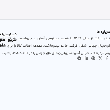
درباره ما
دسترسی
لین
نم
نیدومارکت از سال 1399 با هدف دسترسی آسان و بی‌واسطه به کالاهای
سریع
های
ها
مفی
اع
اورجینال جهانی شکل گرفت. ما در نیدومارکت، دغدغه اصالت کالا را برای شما
رفع کردیم تا با خیالی آسوده، بهترین‌های بازار جهانی را در خانه داشته باشید.