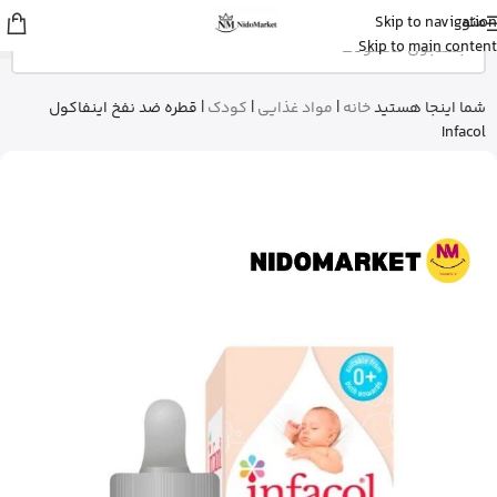
منو
Skip to navigation
عسل
از تهران
Skip to main content
استیک ضد آفتاب نامرئی ایزدین رو خرید
کرد
13 دقیقه پیش
شما اینجا هستید
خانه
|
مواد غذایی
|
کودک
|
قطره ضد نفخ اینفاکول
Infacol